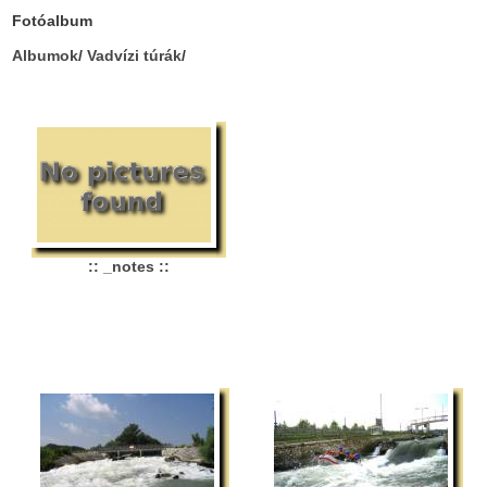
Fotóalbum
Albumok
/
Vadvízi túrák
/
:: _notes ::