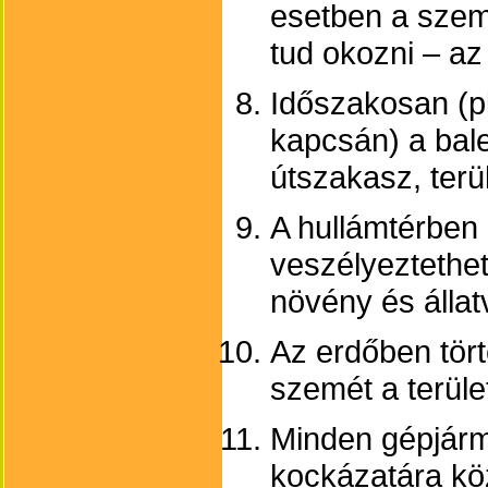
esetben a szem
tud okozni – az 
Időszakosan (p
kapcsán) a bal
útszakasz, terü
A hullámtérben
veszélyeztethet
növény és állatv
Az erdőben tör
szemét a terül
Minden gépjárm
kockázatára köz