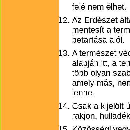
felé nem élhet.
Az Erdészet ált
mentesít a ter
betartása alól.
A természet véd
alapján itt, a t
több olyan sza
amely más, nem
lenne.
Csak a kijelölt 
rakjon, hulladé
Közösségi vag