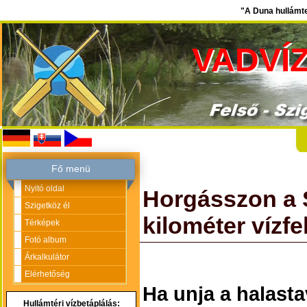
"A Duna hullámte
VADVÍ
Fő menü
Nyitó oldal
Horgásszon a 
Szigetköz él
kilométer vízfel
Térképek
Fotó album
Árkalkulátor
Elérhetőség
Ha unja a halasta
Hullámtéri vízbetáplálás: