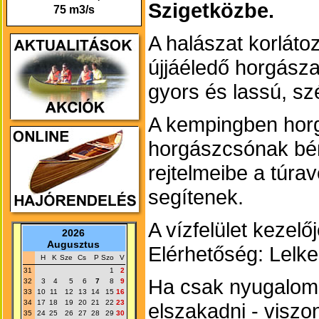
Szigetközbe.
75 m3/s
A halászat korlátoz
újjáéledő horgász
gyors és lassú, s
A kempingben horgá
horgászcsónak bére
rejtelmeibe a túra
segítenek.
A vízfelület kezel
2026
Augusztus
Elérhetőség: Lelk
H
K
Sze
Cs
P
Szo
V
31
1
2
Ha csak nyugalomr
32
3
4
5
6
7
8
9
33
10
11
12
13
14
15
16
34
17
18
19
20
21
22
23
elszakadni - viszont
35
24
25
26
27
28
29
30