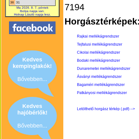
36
31
7194
Ma 2026. 8. 7, péntek
Ibolya napja van.
Holnap László napja lesz.
Horgásztérképek
Rajkai mellékágrendszer
Tejfalusi mellékágrendszer
Cikolai mellékágrendszer
Kedves
Bodaki mellékágrendszer
kempinglakók!
Dunaremetei mellékágrendszer
Ásványi mellékágrendszer
Bővebben...
Bagaméri mellékágrendszer
Patkányosi mellékágrendszer
Kedves
Letölthető horgász térkép (.pdf) -->
hajóbérlők!
Bővebben...