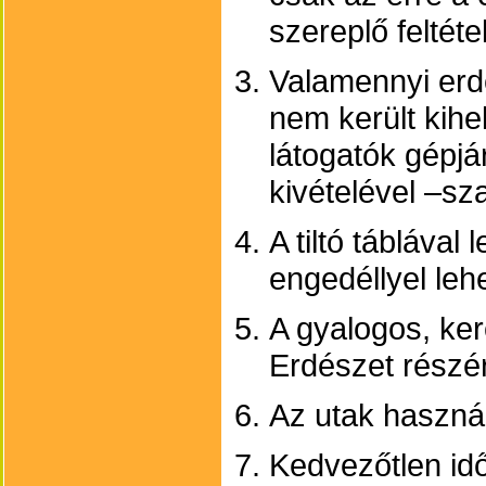
szereplő feltéte
Valamennyi erdé
nem került kihe
látogatók gépj
kivételével –sz
A tiltó táblával
engedéllyel leh
A gyalogos, ker
Erdészet részér
Az utak használ
Kedvezőtlen idő