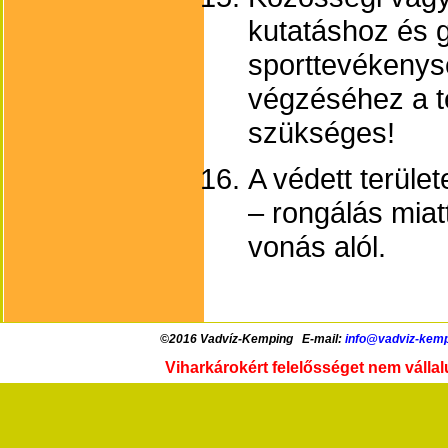
kutatáshoz és g
sporttevékenys
végzéséhez a t
szükséges!
A védett terület
– rongálás miat
vonás alól.
©2016 Vadvíz-Kemping E-mail:
info@vadviz-kemp
Viharkárokért felelősséget nem vállalu