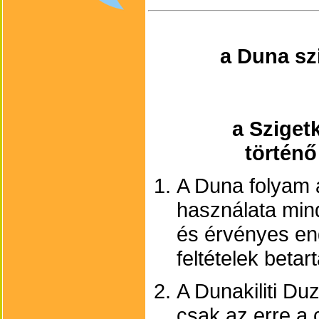
a Duna sz
a Sziget
történő
A Duna folyam 
használata mind
és érvényes en
feltételek betar
A Dunakiliti D
csak az erre a c