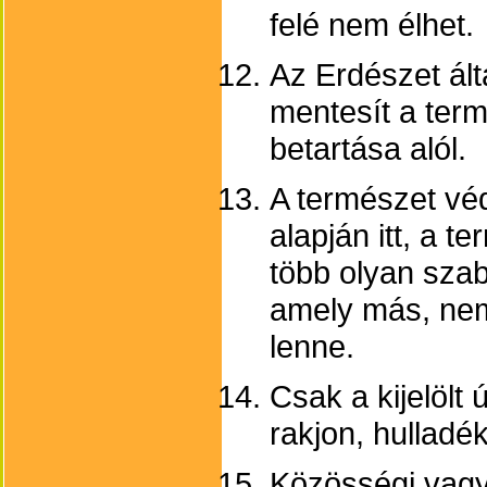
felé nem élhet.
Az Erdészet ált
mentesít a ter
betartása alól.
A természet véd
alapján itt, a t
több olyan sza
amely más, nem
lenne.
Csak a kijelölt 
rakjon, hulladé
Közösségi vag