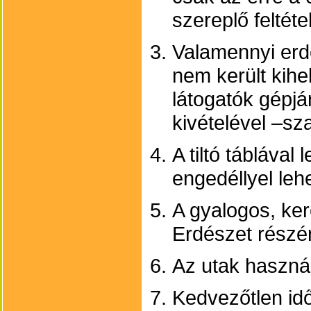
szereplő feltéte
Valamennyi erdé
nem került kihe
látogatók gépj
kivételével –sz
A tiltó táblával
engedéllyel leh
A gyalogos, ker
Erdészet részér
Az utak használ
Kedvezőtlen idő