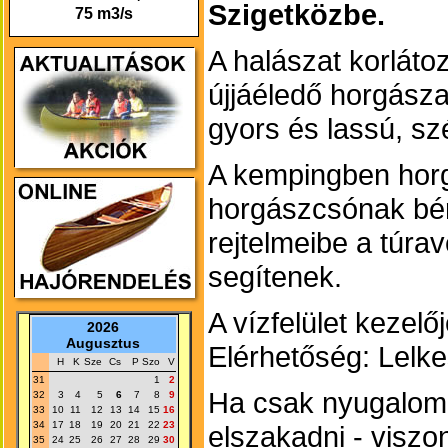
Szigetközbe.
75 m3/s
A halászat korlátoz
újjáéledő horgász
gyors és lassú, s
A kempingben horgá
horgászcsónak bére
rejtelmeibe a túra
segítenek.
A vízfelület kezel
2026
Augusztus
Elérhetőség: Lelk
H
K
Sze
Cs
P
Szo
V
31
1
2
Ha csak nyugalomr
32
3
4
5
6
7
8
9
33
10
11
12
13
14
15
16
34
17
18
19
20
21
22
23
elszakadni - viszont
35
24
25
26
27
28
29
30