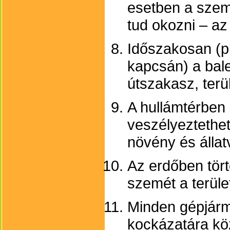
esetben a szem
tud okozni – az 
Időszakosan (p
kapcsán) a bal
útszakasz, terü
A hullámtérben
veszélyeztethet
növény és állatv
Az erdőben tör
szemét a terül
Minden gépjárm
kockázatára köz