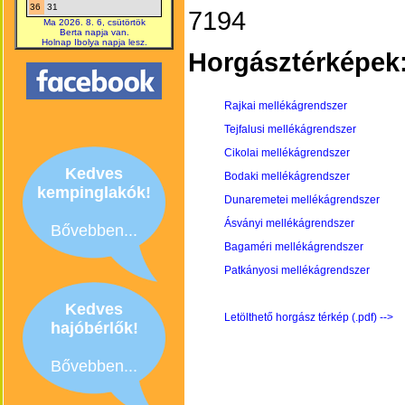
36
31
7194
Ma 2026. 8. 6, csütörtök
Berta napja van.
Holnap Ibolya napja lesz.
Horgásztérképek
Rajkai mellékágrendszer
Tejfalusi mellékágrendszer
Cikolai mellékágrendszer
Kedves
Bodaki mellékágrendszer
kempinglakók!
Dunaremetei mellékágrendszer
Ásványi mellékágrendszer
Bővebben...
Bagaméri mellékágrendszer
Patkányosi mellékágrendszer
Kedves
Letölthető horgász térkép (.pdf) -->
hajóbérlők!
Bővebben...