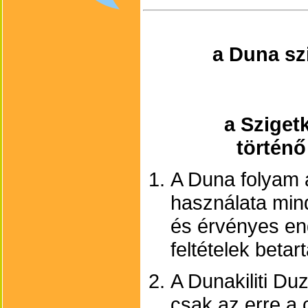
a Duna sz
a Sziget
történő
A Duna folyam 
használata mind
és érvényes en
feltételek betar
A Dunakiliti D
csak az erre a c