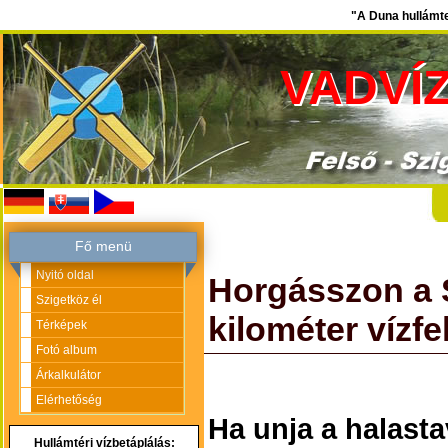
"A Duna hullámte
VADVÍ
Fő menü
Nyitó oldal
Horgásszon a 
Szigetköz él
kilométer vízfel
Térképek
Fotó album
Árkalkulátor
Elérhetőség
Ha unja a halasta
Hullámtéri vízbetáplálás: