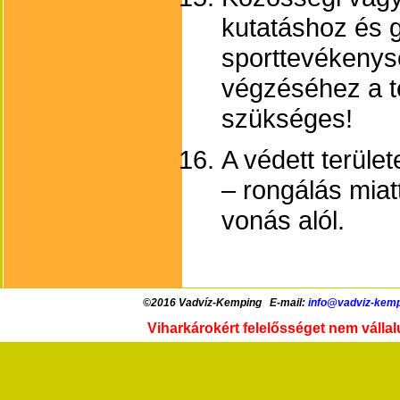
kutatáshoz és g
sporttevékenys
végzéséhez a t
szükséges!
A védett terület
– rongálás miat
vonás alól.
©2016 Vadvíz-Kemping E-mail:
info@vadviz-kemp
Viharkárokért felelősséget nem vállalu